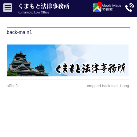
back-main1
office3
cropped-back-main1.png