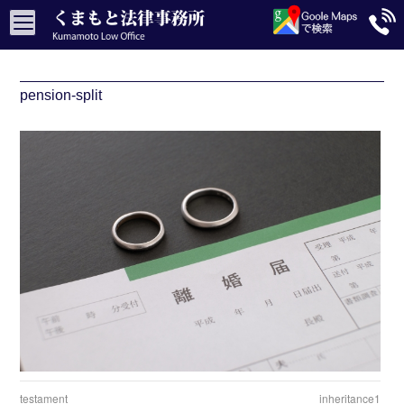
pension-split
testament
inheritance1